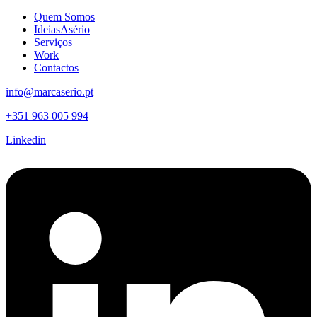
Quem Somos
IdeiasAsério
Serviços
Work
Contactos
info@marcaserio.pt
+351 963 005 994
Linkedin