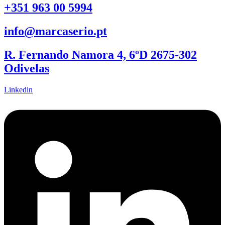
+351 963 00 5994
info@marcaserio.pt
R. Fernando Namora 4, 6ºD 2675-302
Odivelas
Linkedin