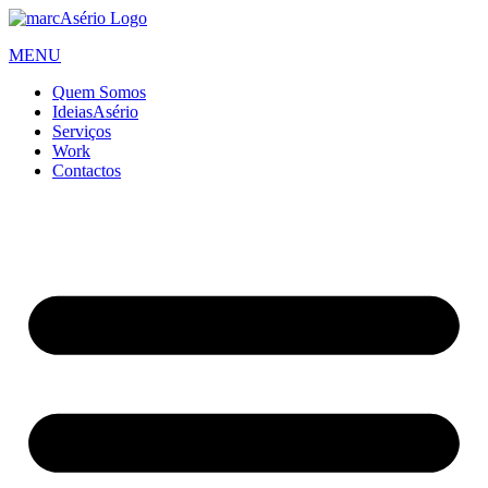
Skip
to
MENU
content
Quem Somos
IdeiasAsério
Serviços
Work
Contactos