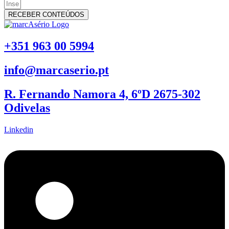
RECEBER CONTEÚDOS
+351 963 00 5994
info@marcaserio.pt
R. Fernando Namora 4, 6ºD 2675-302
Odivelas
Linkedin