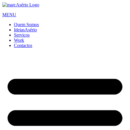
Skip
to
MENU
content
Quem Somos
IdeiasAsério
Serviços
Work
Contactos