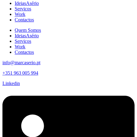
IdeiasAsério
Serviços
Work
Contactos
Quem Somos
IdeiasAsério
Serviços
Work
Contactos
info@marcaserio.pt
+351 963 005 994
Linkedin