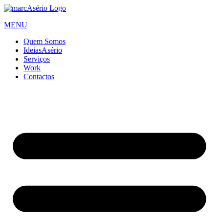
Skip
to
MENU
content
Quem Somos
IdeiasAsério
Serviços
Work
Contactos