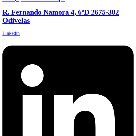
R. Fernando Namora 4, 6ºD 2675-302
Odivelas
Linkedin