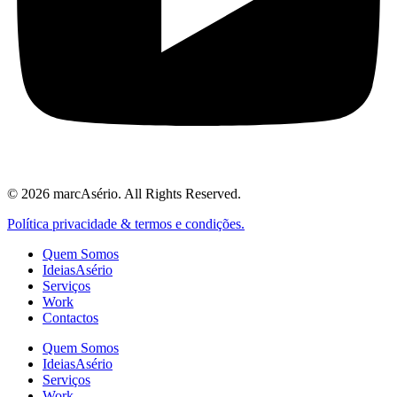
© 2026 marcAsério. All Rights Reserved.
Política privacidade & termos e condições.
Quem Somos
IdeiasAsério
Serviços
Work
Contactos
Quem Somos
IdeiasAsério
Serviços
Work