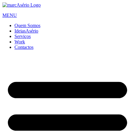
Skip
to
MENU
content
Quem Somos
IdeiasAsério
Serviços
Work
Contactos