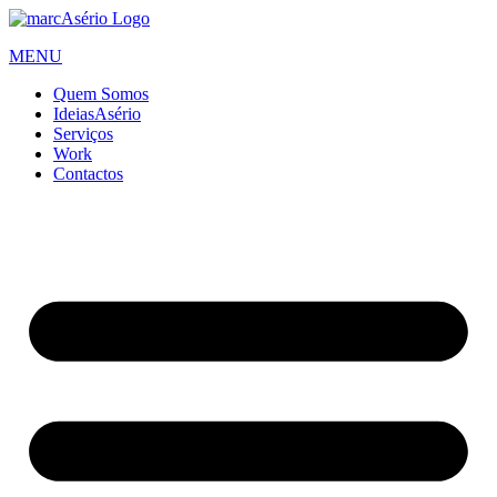
Skip
to
MENU
content
Quem Somos
IdeiasAsério
Serviços
Work
Contactos