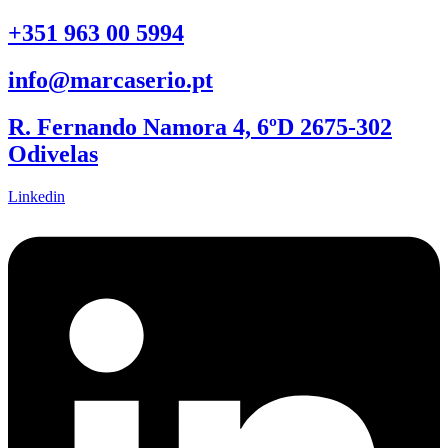
+351 963 00 5994
info@marcaserio.pt
R. Fernando Namora 4, 6ºD 2675-302
Odivelas
Linkedin