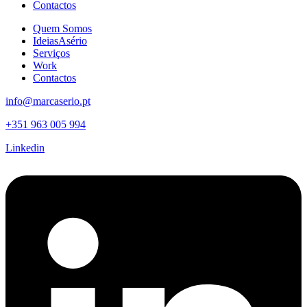
Contactos
Quem Somos
IdeiasAsério
Serviços
Work
Contactos
info@marcaserio.pt
+351 963 005 994
Linkedin